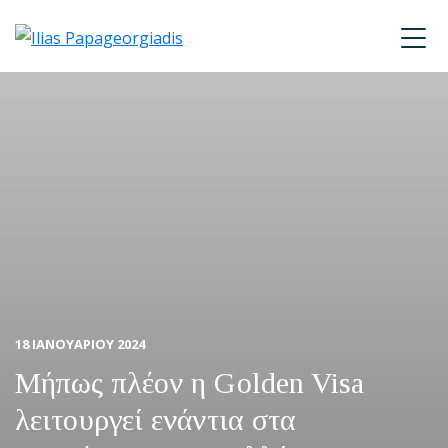
Skip
Skip
Skip
to
to
to
Ilias
primary
main
footer
P.
navigation
content
Papageorgiadis
18 ΙΑΝΟΥΑΡΙΟΥ 2024
Μήπως πλέον η Golden Visa
λειτουργεί ενάντια στα