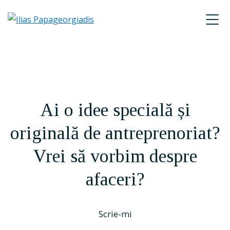
Skip
Skip
Skip
to
to
to
Ilias
primary
main
footer
P.
navigation
content
Papageorgiadis
Ai o idee specială și
originală de antreprenoriat?
Vrei să vorbim despre
afaceri?
Scrie-mi