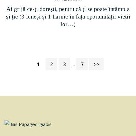
Ai grijă ce-ți dorești, pentru că ți se poate întâmpla
și ție (3 leneși și 1 harnic în fața oportunității vieții
lor…)
Interim
Pagină
Pagină
Pagină
Pagină
1
2
3
…
7
>>
pages
omitted
Footer