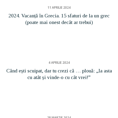
11 APRILIE 2024
2024. Vacanṭă ȋn Grecia. 15 sfaturi de la un grec
(poate mai onest decât ar trebui)
4 APRILIE 2024
Când ești scuipat, dar tu crezi că … plouă: „Ia asta
cu atât și vinde-o cu cât vrei!”
28 MARTIE 2024