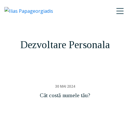
Skip
Skip
Skip
to
to
to
Ilias
primary
main
footer
P.
navigation
content
Papageorgiadis
Dezvoltare Personala
30 MAI 2024
Cât costă numele tău?