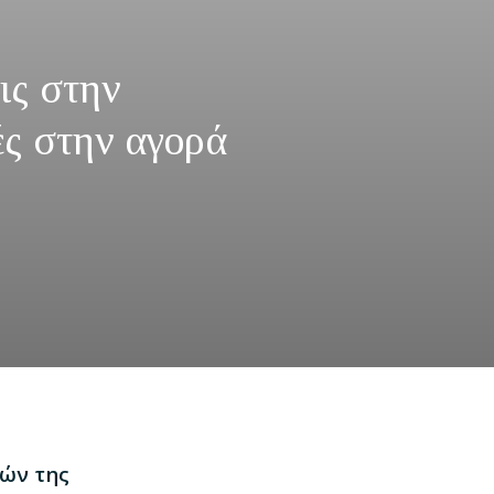
ις στην
ές στην αγορά
κών της