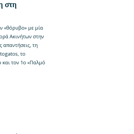
η στη
ον «θόρυβο» με μία
γορά Ακινήτων στην
ς απαντήσεις, τη
togatos, το
 και τον 1ο «Παλμό