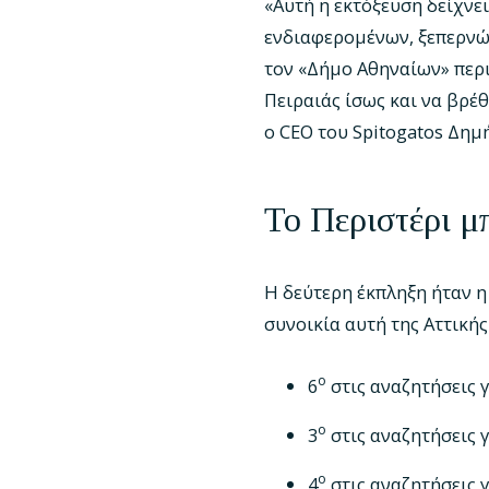
«Αυτή η εκτόξευση δείχνε
ενδιαφερομένων, ξεπερνών
τον «Δήμο Αθηναίων» περι
Πειραιάς ίσως και να βρέ
ο CEO του Spitogatos Δημ
Το Περιστέρι μ
Η δεύτερη έκπληξη ήταν η 
συνοικία αυτή της Αττική
ο
6
στις αναζητήσεις γ
ο
3
στις αναζητήσεις γ
ο
4
στις αναζητήσεις 