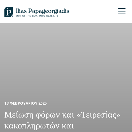
Skip
Skip
Skip
to
to
to
Ilias
primary
main
footer
P.
navigation
content
Papageorgiadis
13 ΦΕΒΡΟΥΑΡΙΟΥ 2025
Μείωση φόρων και «Τειρεσίας»
κακοπληρωτών και