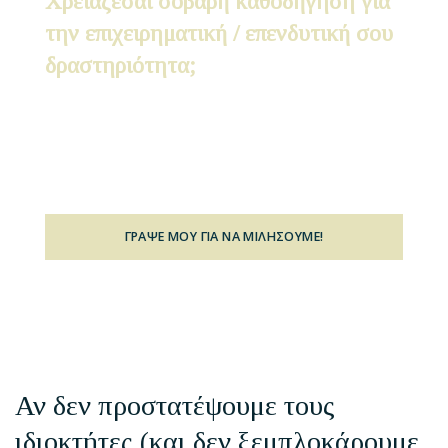
Χρειάζεσαι σοβαρή καθοδήγηση για
την επιχειρηματική / επενδυτική σου
δραστηριότητα;
Κάθε μήνα συμβουλεύω ως 3 άτομα ή
εταιρείες που χρειάζονται «μία out of the box
προσέγγιση»
ΓΡΑΨΕ ΜΟΥ ΓΙΑ ΝΑ ΜΙΛΗΣΟΥΜΕ!
(Η υπηρεσία αυτή έχει κόστος)
Αν δεν προστατέψουμε τους
ιδιοκτήτες (και δεν ξεμπλοκάρουμε