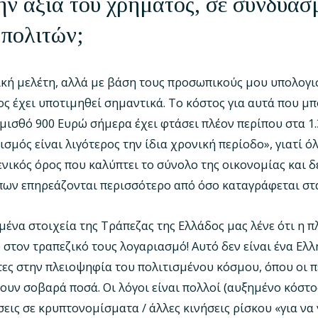
ην αξία του χρήματος, σε συνδυασμ
 πολιτών;
ική μελέτη, αλλά με βάση τους προσωπικούς μου υπολογι
ος έχει υποτιμηθεί σημαντικά. Το κόστος για αυτά που μ
 μισθό 900 Ευρώ σήμερα έχει φτάσει πλέον περίπου στα 1
σμός είναι λιγότερος την ίδια χρονική περίοδο», γιατί ό
νικός όρος που καλύπτει το σύνολο της οικονομίας και δ
ων επηρεάζονται περισσότερο από όσο καταγράφεται στα
μένα στοιχεία της Τράπεζας της Ελλάδος μας λένε ότι η
 στον τραπεζικό τους λογαριασμό! Αυτό δεν είναι ένα Ελ
κτες στην πλειοψηφία του πολιτισμένου κόσμου, όπου οι
υν σοβαρά ποσά. Οι λόγοι είναι πολλοί (αυξημένο κόστο
σεις σε κρυπτονομίσματα / άλλες κινήσεις ρίσκου «για να