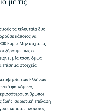
ό με τις
σμούς τα τελευταία δύο
πορούσε κάποιος να
.300 Ευρώ! Μην αρχίσεις
λοι ξέρουμε πως ο
είχνει μία τάση, όμως
 επίσημα στοιχεία.
 πλειοψηφία των Ελλήνων
ληνικό φαινόμενο,
 περισσότεροι άνθρωποι
ς ζωής, σαρωτική επέλαση
 γίνει κάποιος πλούσιος