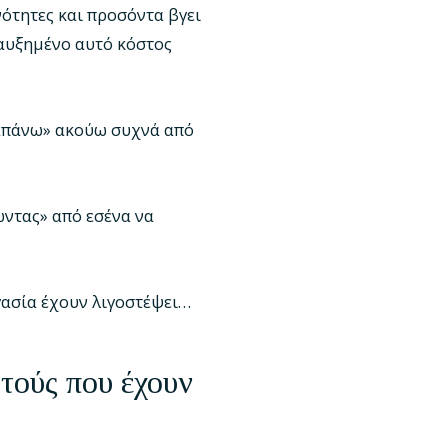
νότητες και προσόντα βγει
 αυξημένο αυτό κόστος
αραπάνω» ακούω συχνά από
ώντας» από εσένα να
γασία έχουν λιγοστέψει…
υτούς που έχουν