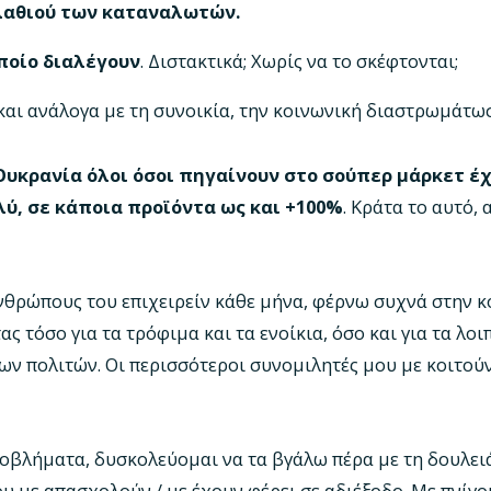
λαθιού των καταναλωτών.
ποίο διαλέγουν
. Διστακτικά; Χωρίς να το σκέφτονται;
και ανάλογα με τη συνοικία, την κοινωνική διαστρωμάτω
υκρανία όλοι όσοι πηγαίνουν στο σούπερ μάρκετ έχ
λύ, σε κάποια προϊόντα ως και +100%
. Κράτα το αυτό, 
νθρώπους του επιχειρείν κάθε μήνα, φέρνω συχνά στην 
ς τόσο για τα τρόφιμα και τα ενοίκια, όσο και για τα λοι
των πολιτών. Οι περισσότεροι συνομιλητές μου με κοιτούν
ροβλήματα, δυσκολεύομαι να τα βγάλω πέρα με τη δουλει
υ με απασχολούν / με έχουν φέρει σε αδιέξοδο. Με πνίγο