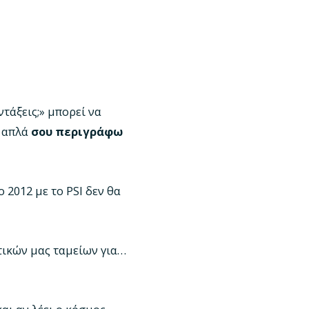
ντάξεις;» μπορεί να
, απλά
σου περιγράφω
 2012 με το PSI δεν θα
τικών μας ταμείων για…