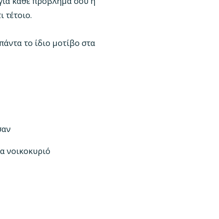
 για κάθε πρόβλημά σου η
ι τέτοιο.
πάντα το ίδιο μοτίβο στα
σαν
να νοικοκυριό