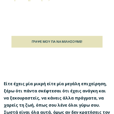
Κάθε μήνα συμβουλεύω ως 3 άτομα ή
εταιρείες που χρειάζονται «μία out of the box
προσέγγιση»
ΓΡΑΨΕ ΜΟΥ ΓΙΑ ΝΑ ΜΙΛΗΣΟΥΜΕ!
(Η υπηρεσία αυτή έχει κόστος)
Είτε έχεις μία μικρή είτε μία μεγάλη επιχείρηση,
ξέρω ότι πάντα σκέφτεσαι ότι έχεις ανάγκη και
να ξεκουραστείς, να κάνεις άλλα πράγματα, να
χαρείς τη ζωή, όπως σου λένε όλοι γύρω σου.
Σωστά είναι όλα αυτά, όμως αν δεν κρατήσεις τον