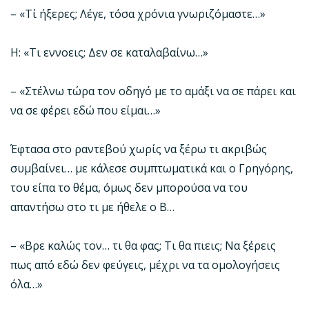
– «Τί ήξερες; Λέγε, τόσα χρόνια γνωριζόμαστε…»
Η: «Τι εννοεις; Δεν σε καταλαβαίνω…»
– «Στέλνω τώρα τον οδηγό με το αμάξι να σε πάρει και
να σε φέρει εδώ που είμαι…»
Έφτασα στο ραντεβού χωρίς να ξέρω τι ακριβώς
συμβαίνει… με κάλεσε συμπτωματικά και ο Γρηγόρης,
του είπα το θέμα, όμως δεν μπορούσα να του
απαντήσω στο τι με ήθελε ο Β…
– «Βρε καλώς τον… τι θα φας; Τι θα πιεις; Να ξέρεις
πως από εδώ δεν φεύγεις, μέχρι να τα ομολογήσεις
όλα…»