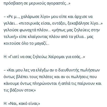
πρόσβαση σε μερικούς αγοραστές…»
– «Ρε μ…, χαλάρωσε λίγο» μου είπε και άρχισε να
γελάει… «πιτσιρικάς είσαι, εντάξει, ξεκαβάλησε λίγο…»
γελούσε φωναχτά πλέον… «μήπως μας ζηλεύεις στην
τελική;» είπε κλαίγοντας πλέον από τα γέλια… μας
κοιτούσε όλο το μαγαζί…
Η: «Γιατί να σας ζηλεύω; Χαίρομαι για εσάς…»
– «Και μου λες να ελέγξω αν ο διευθυντής πωλήσεων
όντως βλέπει τους πελάτες και αν οι πωλήσεις που
κάνουμε όντως πληρώνονται ή απλά τις παίρνουν και
τις βάζουν στοκ;»
Η: «Ναι, κακό είναι;»