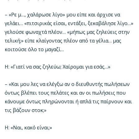
– «Ρε μ…, χαλάρωσε λίγο» μου είπε και άρχισε να
γελάει… «πιτσιρικάς είσαι, εντάξει, ξεκαβάλησε λίγο…»
γελούσε φωναχτά πλέον… «μήπως μας ζηλεύεις στην
τελική;» είπε κλαίγοντας πλέον από τα γέλια… μας
κοιτούσε όλο το μαγαζί…
Η: «Γιατί να σας ζηλεύω; Χαίρομαι για εσάς…»
– «Και μου λες να ελέγξω αν ο διευθυντής πωλήσεων
όντως βλέπει τους πελάτες και αν οι πωλήσεις που
κάνουμε όντως πληρώνονται ή απλά τις παίρνουν και
τις βάζουν στοκ;»
Η: «Ναι, κακό είναι;»