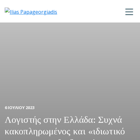
Skip
Skip
Skip
to
to
to
Ilias
primary
main
footer
P.
navigation
content
Papageorgiadis
6 ΙΟΥΛΙΟΥ 2023
Λογιστής στην Ελλάδα: Συχνά
κακοπληρωμένος και «ιδιωτικό