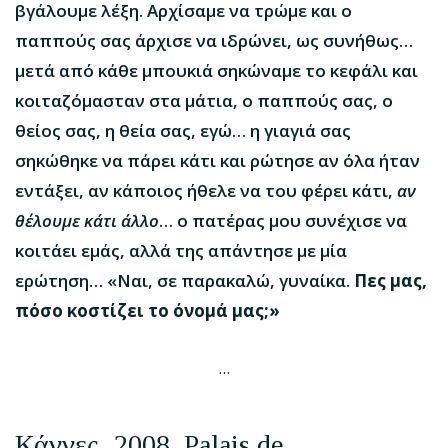
βγάλουμε λέξη. Αρχίσαμε να τρώμε και ο
παππούς σας άρχισε να ιδρώνει, ως συνήθως…
μετά από κάθε μπουκιά σηκώναμε το κεφάλι και
κοιταζόμασταν στα μάτια, ο παππούς σας, ο
θείος σας, η θεία σας, εγώ… η γιαγιά σας
σηκώθηκε να πάρει κάτι και ρώτησε αν όλα ήταν
εντάξει, αν κάποιος ήθελε να του φέρει κάτι,
αν
θέλουμε κάτι άλλο
… ο πατέρας μου συνέχισε να
κοιτάει εμάς, αλλά της απάντησε με μία
ερώτηση… «Ναι, σε παρακαλώ, γυναίκα.
Πες μας,
πόσο κοστίζει το όνομά μας;»
…
Κάννες
, 2008. Palais de